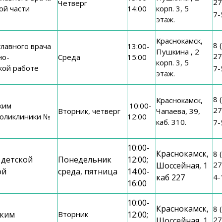
27
Четверг
ой части
14:00
корп. 3, 5
7-
этаж.
Краснокамск,
8 
лавного врача
13:00-
Пушкина , 2
27
но-
Среда
15:00
корп. 3, 5
кой работе
7-
этаж.
8 
Краснокамск,
ким
10:00-
27
Вторник, четверг
Чапаева, 39,
оликлиники №
12:00
каб. 310.
7-
10:00-
Краснокамск,
8 
 детской
Понедельник
12:00;
27
Шоссейная, 1
ой
среда, пятница
14:00-
каб 227
4-
16:00
10:00-
Краснокамск,
8 
ским
Вторник
12:00;
27
Шоссейная, 1