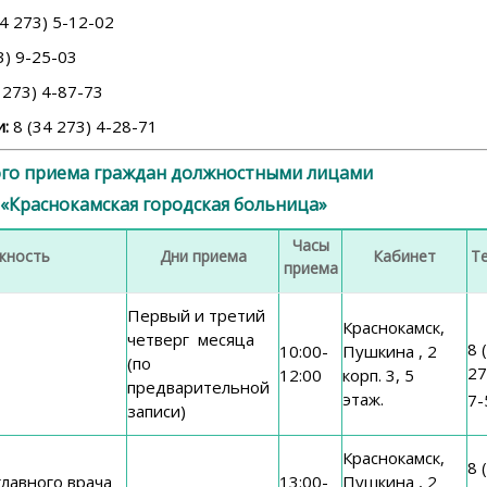
4 273) 5-12-02
3) 9-25-03
 273) 4-87-73
:
8 (34 273) 4-28-71
ого приема граждан должностными лицами
 «Краснокамская городская больница»
Часы
жность
Дни приема
Кабинет
Т
приема
Первый и третий
Краснокамск,
четверг месяца
8 
10:00-
Пушкина , 2
(по
27
12:00
корп. 3, 5
предварительной
этаж.
7-
записи)
Краснокамск,
8 
лавного врача
13:00-
Пушкина , 2