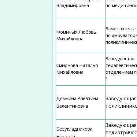
Владимировна
по медицинск
Заместитель г
Фоминых Любовь
по амбулатор
Михайловна
поликлиничес
Заведующая
Смирнова Наталья
терапевтичес
Михайловна
отделением п
1
Домнина Алевтина
Заведующая
поликлиник
Валентиновна
Заведующая
Безукладникова
педиатриче
Наталья