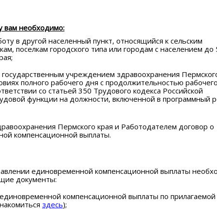
у вам необходимо:
аботу в другой населенный пункт, относящийся к сельским
ам, поселкам городского типа или городам с населением до 
рая;
с государственным учреждением здравоохранения Пермского
ловиях полного рабочего дня с продолжительностью рабочег
ответствии со статьей 350 Трудового кодекса Российской
удовой функции на должности, включенной в программный р
дравоохранения Пермского края и Работодателем договор о
ной компенсационной выплаты.
ставлении единовременной компенсационной выплаты необх
щие документы:
 единовременной компенсационной выплаты по прилагаемой
знакомиться
здесь
);