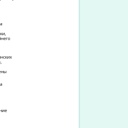
м
в
ки,
йнего
инских
,
ены
а
ние