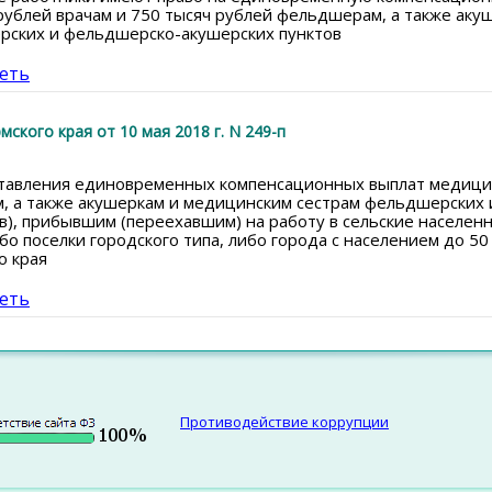
 рублей врачам и 750 тысяч рублей фельдшерам, а также аку
рских и фельдшерско-акушерских пунктов
еть
кого края от 10 мая 2018 г. N 249-п
тавления единовременных компенсационных выплат медици
, а также акушеркам и медицинским сестрам фельдшерских 
), прибывшим (переехавшим) на работу в сельские населен
бо поселки городского типа, либо города с населением до 50 
о края
еть
Противодействие коррупции