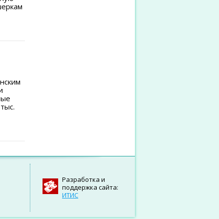
шеркам
нским
и
ные
тыс.
Разработка и
поддержка сайта:
ИТИС