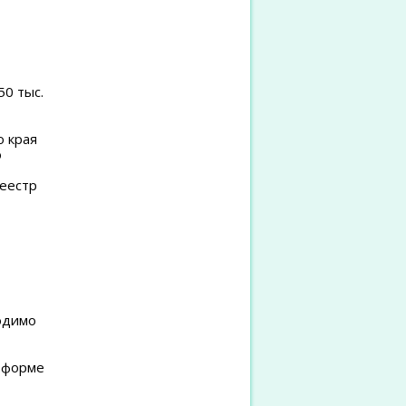
50 тыс.
 края
о
еестр
одимо
 форме