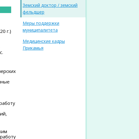
Земский доктор / земский
фельдшер
Меры поддержки
муниципалитета
0 г.)
Медицинские кадры
е
Прикамья
с.
шерских
нные
работу
ий,
ким
 работу