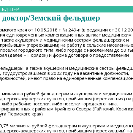
ЕЛЬДШЕР
 доктор/Земский фельдшер
кого края от 10.05.2018 г. № 249-п (в редакции от 30.12.202
ия единовременных компенсационных выплат медицинским
а также акушеркам и медицинским сестрам фельдшерских и
 прибывшим (переехавшим) на работу в сельские населенны
 поселки городского типа, либо города с населением до 50 ты
рая (далее – Порядок) и форма договора о предоставлении
 фельдшеры, а также акушерки и медицинские сестры фельд
 трудоустроившиеся в 2022 году на вакантные должности,
 должностей, имеют право на единовременные компенсацио
 1 миллиона рублей фельдшерам и акушеркам и медицинским
дшерско-акушерских пунктов, прибывшим (переехавших) на 
 либо рабочие поселки, либо поселки городского типа,
приравненных к районам Крайнего Севера (Гайнский, Косинск
га Пермского края);
и 0,75 миллиона рублей фельдшерам и акушеркам и медицинс
дшерско-акушерских пунктов, прибывшим (переехавшим) на