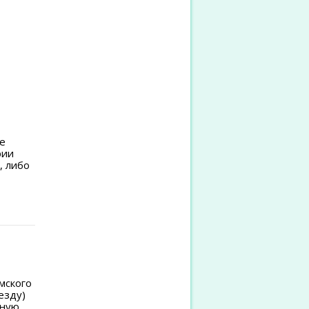
е
рии
, либо
мского
езду)
нную