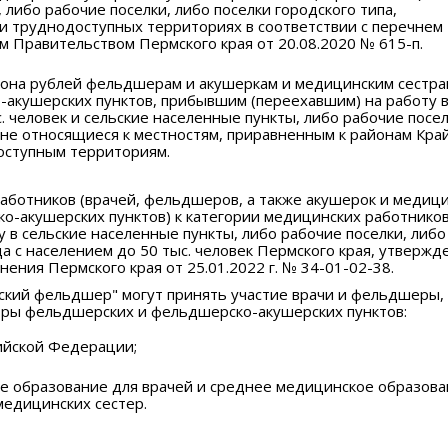
 либо рабочие поселки, либо поселки городского типа,
и труднодоступных территориях в соответствии с перечнем
 Правительством Пермского края от 20.08.2020 № 615-п.
лиона рублей фельдшерам и акушеркам и медицинским сестра
акушерских пунктов, прибывшим (переехавшим) на работу 
. человек и сельские населенные пункты, либо рабочие посел
, не относящиеся к местностям, приравненным к районам Кра
оступным территориям.
аботников (врачей, фельдшеров, а также акушерок и медиц
о-акушерских пунктов) к категории медицинских работников
 в сельские населенные пункты, либо рабочие поселки, либо
да с населением до 50 тыс. человек Пермского края, утвержд
ения Пермского края от 25.01.2022 г. № 34-01-02-38.
ский фельдшер" могут принять участие врачи и фельдшеры, 
тры фельдшерских и фельдшерско-акушерских пунктов:
ийской Федерации;
 образование для врачей и среднее медицинское образова
медицинских сестер.