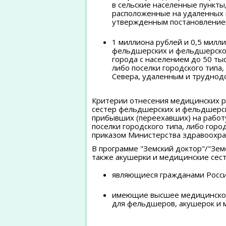
в сельские населенные пункты,
расположенные на удаленных 
утвержденным постановлением
1 миллиона рублей и 0,5 мил
фельдшерских и фельдшерско-
города с населением до 50 тыс
либо поселки городского типа
Севера, удаленным и труднод
Критерии отнесения медицинских р
сестер фельдшерских и фельдшерск
прибывших (переехавших) на работу
поселки городского типа, либо горо
приказом Министерства здравоохран
В программе "Земский доктор"/"Зем
также акушерки и медицинские сес
являющиеся гражданами Росс
имеющие высшее медицинское
для фельдшеров, акушерок и 