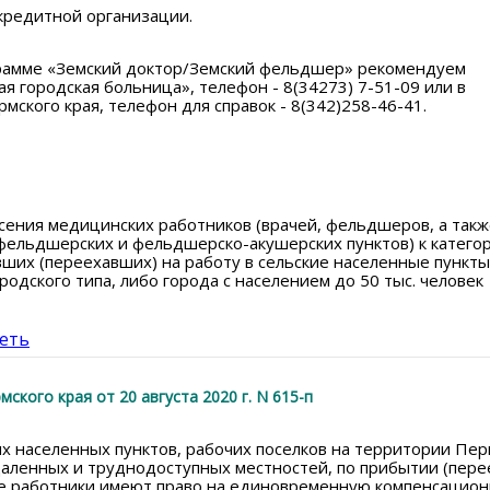
 кредитной организации.
рамме «Земский доктор/Земский фельдшер» рекомендуем
я городская больница», телефон - 8(34273) 7-51-09 или в
ского края, телефон для справок - 8(342)258-46-41.
ения медицинских работников (врачей, фельдшеров, а такж
фельдшерских и фельдшерско-акушерских пунктов) к катего
ших (переехавших) на работу в сельские населенные пункты
родского типа, либо города с населением до 50 тыс. человек
еть
кого края от 20 августа 2020 г. N 615-п
х населенных пунктов, рабочих поселков на территории Пер
удаленных и труднодоступных местностей, по прибытии (пере
ие работники имеют право на единовременную компенсацио